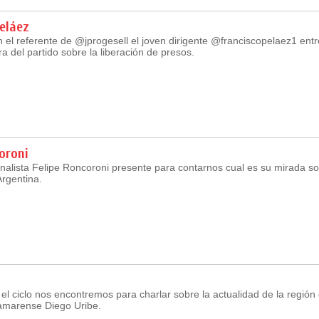
eláez
el referente de @jprogesell el joven dirigente @franciscopelaez1 entr
ra del partido sobre la liberación de presos.
oroni
alista Felipe Roncoroni presente para contarnos cual es su mirada sob
rgentina.
el ciclo nos encontremos para charlar sobre la actualidad de la región 
namarense Diego Uribe.