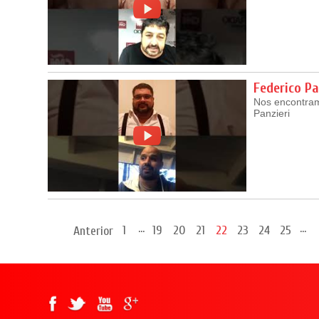
Federico Pa
Nos encontram
Panzieri
...
...
1
19
20
21
22
23
24
25
Anterior