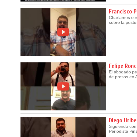
Francisco P
Charlamos con 
sobre la postu
Felipe Ronc
El abogado pen
de presos en A
Diego Uribe
Siguiendo con 
Periodista Pi