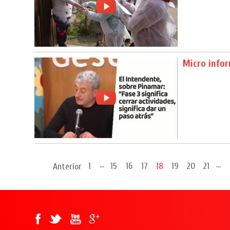
Micro info
...
...
1
15
16
17
18
19
20
21
Anterior