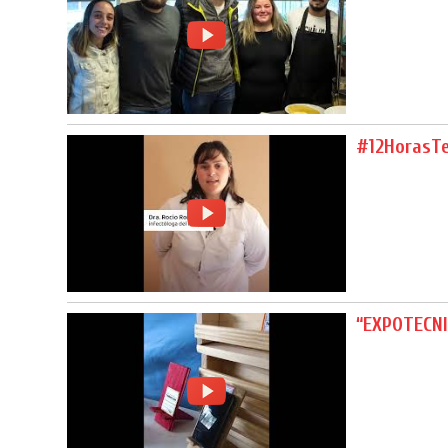
#12HorasT
“EXPOTECNI