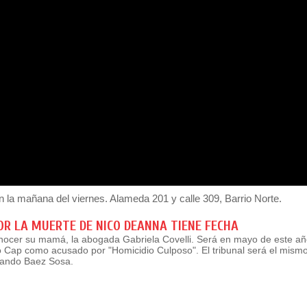
la mañana del viernes. Alameda 201 y calle 309, Barrio Norte.
POR LA MUERTE DE NICO DEANNA TIENE FECHA
onocer su mamá, la abogada Gabriela Covelli. Será en mayo de este año
o Cap como acusado por "Homicidio Culposo". El tribunal será el mismo
rnando Baez Sosa.