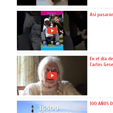
Así pasaron
En el día 
Carlos Gese
100 AÑOS D