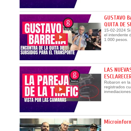
GUSTAVO BA
QUITA DE S
15-02-2024 Si 
el intendente 
1.000 pesos.
LAS NUEVAS
ESCLARECE
Robaron en la
registrados cua
inmediaciones
Microinform