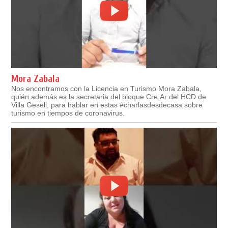
Mora Zabala
Nos encontramos con la Licencia en Turismo Mora Zabala,
quién además es la secretaria del bloque Cre.Ar del HCD de
Villa Gesell, para hablar en estas #charlasdesdecasa sobre
turismo en tiempos de coronavirus.