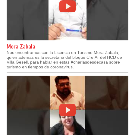
Mora Zabala
Nos encontramos con la Licencia en Turismo Mora Zabala,
quién además es la secretaria del bloque Cre.Ar del HCD de
Villa Gesell, para hablar en estas #charlasdesdecasa sobre
turismo en tiempos de coronavirus.