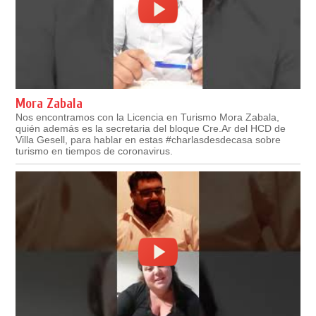
Mora Zabala
Nos encontramos con la Licencia en Turismo Mora Zabala,
quién además es la secretaria del bloque Cre.Ar del HCD de
Villa Gesell, para hablar en estas #charlasdesdecasa sobre
turismo en tiempos de coronavirus.