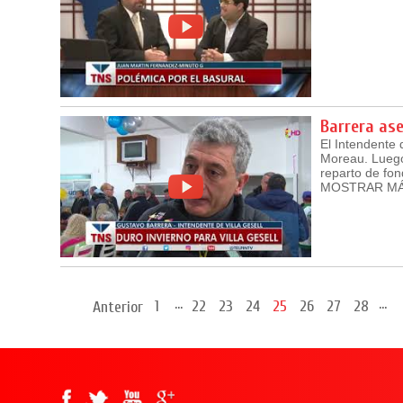
Barrera ase
El Intendente 
Moreau. Luego 
reparto de fo
MOSTRAR M
...
...
1
22
23
24
25
26
27
28
Anterior