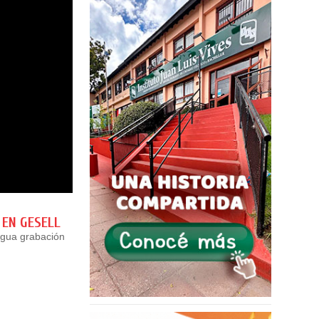
 EN GESELL
igua grabación