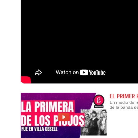
EL PRIMER 
En medio de ru
de la banda d