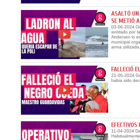
ASALTÓ UN 
SE METIÓ 
03-06-2024 Oc
avistado por l
Andersen lo en
municipal orga
arma utilizada
FALLECIÓ E
21-05-2024 Gu
habia sido dec
EFECTIVOS 
11-04-2024 De
Habitualmente 