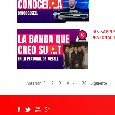
LAS SABROS
PEATONAL 
...
1
2
3
4
38
Anterior
Siguiente