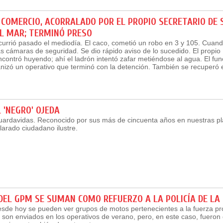
COMERCIO, ACORRALADO POR EL PROPIO SECRETARIO DE 
AL MAR; TERMINÓ PRESO
urrió pasado el mediodía. El caco, cometió un robo en 3 y 105. Cuand
as cámaras de seguridad. Se dio rápido aviso de lo sucedido. El propio
contró huyendo; ahí el ladrón intentó zafar metiéndose al agua. El fun
nizó un operativo que terminó con la detención. También se recuperó el
.
L 'NEGRO' OJEDA
ardavidas. Reconocido por sus más de cincuenta años en nuestras pl
larado ciudadano ilustre.
DEL GPM SE SUMAN COMO REFUERZO A LA POLICÍA DE LA
sde hoy se pueden ver grupos de motos pertenecientes a la fuerza pro
son enviados en los operativos de verano, pero, en este caso, fueron