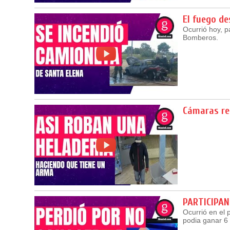
El fuego d
Ocurrió hoy, p
Bomberos.
Cámaras re
PARTICIPAN
Ocurrió en el 
podia ganar 6 