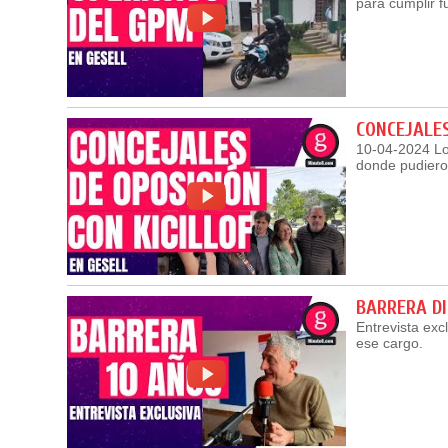
para cumplir 
CONCEJALES
10-04-2024 Lo 
donde pudieron
BARRERA D
Entrevista exc
ese cargo.