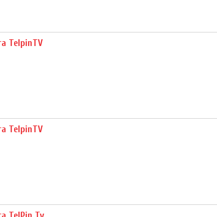
ra TelpinTV
ra TelpinTV
a TelPin Tv