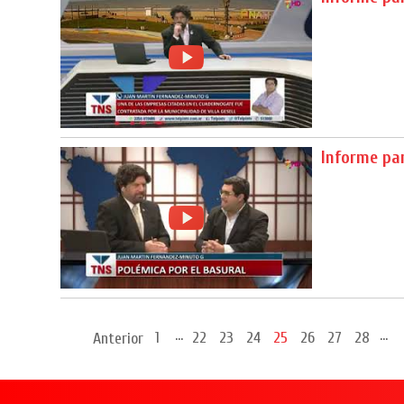
Informe pa
...
...
1
22
23
24
25
26
27
28
Anterior