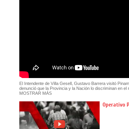
El Intendente de Villa Gesell, Gustavo Barrera visitó Pina
denunció que la Provincia y la Nación lo discriminan en e
MOSTRAR MÁS
Operativo 