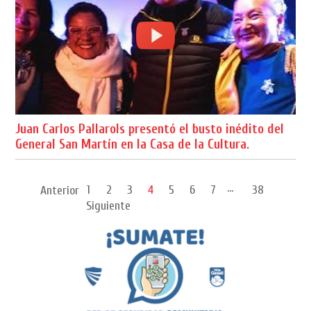
Juan Carlos Pallarols presentó el busto inédito del
General San Martín en la Casa de la Cultura.
...
1
2
3
4
5
6
7
38
Anterior
Siguiente