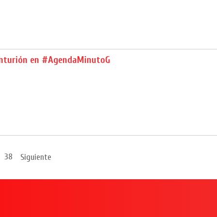
nturión en #AgendaMinutoG
38
Siguiente