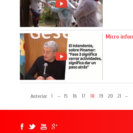
Micro info
...
...
1
15
16
17
18
19
20
21
Anterior