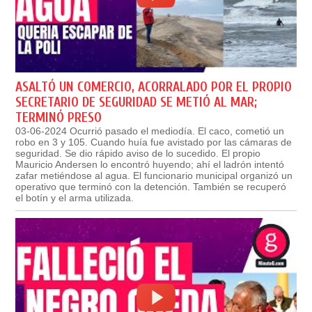
ASALTÓ UN COMERCIO, ACORRALADO POR EL PROPIO
SECRETARIO DE SEGURIDAD SE METIÓ AL MAR;
TERMINÓ PRESO
03-06-2024 Ocurrió pasado el mediodía. El caco, cometió un
robo en 3 y 105. Cuando huía fue avistado por las cámaras de
seguridad. Se dio rápido aviso de lo sucedido. El propio
Mauricio Andersen lo encontró huyendo; ahí el ladrón intentó
zafar metiéndose al agua. El funcionario municipal organizó un
operativo que terminó con la detención. También se recuperó
el botín y el arma utilizada.