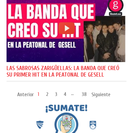
LAS SABROSAS ZARIGÜELLAS: LA BANDA QUE CREÓ
SU PRIMER HIT EN LA PEATONAL DE GESELL
...
1
2
3
4
38
Anterior
Siguiente