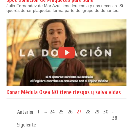
Julia Fernandez de Mar Azul tiene leucemia y nos necesita. Si
querés donar plaquetas formá parte del grupo de donantes.
Donar Médula Ósea NO tiene riesgos y salva vidas
...
...
1
24
25
26
27
28
29
30
Anterior
38
Siguiente