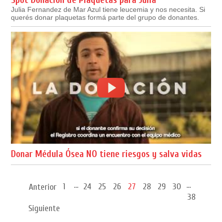
Julia Fernandez de Mar Azul tiene leucemia y nos necesita. Si
querés donar plaquetas formá parte del grupo de donantes.
Donar Médula Ósea NO tiene riesgos y salva vidas
...
...
1
24
25
26
27
28
29
30
Anterior
38
Siguiente