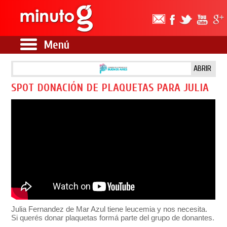
Menú
ABRIR
SPOT DONACIÓN DE PLAQUETAS PARA JULIA
Julia Fernandez de Mar Azul tiene leucemia y nos necesita.
Si querés donar plaquetas formá parte del grupo de donantes.