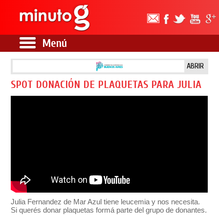
Menú
ABRIR
SPOT DONACIÓN DE PLAQUETAS PARA JULIA
Julia Fernandez de Mar Azul tiene leucemia y nos necesita.
Si querés donar plaquetas formá parte del grupo de donantes.