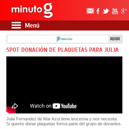
Menú
ABRIR
SPOT DONACIÓN DE PLAQUETAS PARA JULIA
Julia Fernandez de Mar Azul tiene leucemia y nos necesita.
Si querés donar plaquetas formá parte del grupo de donantes.