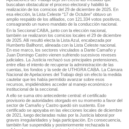
buscaban obstaculizar el proceso electoral y habilitó la
realización de los comicios del 29 de diciembre de 2025. En
esa elección, la Lista Celeste “17 de Octubre” obtuvo un
amplio respaldo de los afiliados, con 121.334 votos positivos,
consagrando un nuevo mandato de la conducción nacional.
En la Seccional CABA, junto con la elección nacional,
también se realizaron los comicios locales el 29 de diciembre
de 2025. Allí resultó electa la Lista Azul, encabezada por
Humberto Ballhorst, alineada con la Lista Celeste nacional.
En ese marco, los sectores vinculados a Dante Camaño y
Juan Domingo Castro vienen sufriendo sucesivos reveses
judiciales. La Justicia rechazó sus principales pretensiones,
entre ellas el intento de recuperar la administración de las
cuentas, los fondos y la sede de UTHGRA CABA. La Cámara
Nacional de Apelaciones del Trabajo dejó sin efecto la medida
cautelar que les había permitido avanzar sobre esos
recursos, impidiéndoles acceder al manejo económico e
institucional de la seccional.
A ello se suma otro antecedente central: el certificado
provisorio de autoridades otorgado en su momento a favor del
sector de Camaño y Castro quedó sin sustento. Ese
certificado se apoyaba en las elecciones locales de diciembre
de 2021, luego declaradas nulas por la Justicia laboral por
graves irregularidades y baja participación. En consecuencia,
también fue suspendida y posteriormente rechazada la