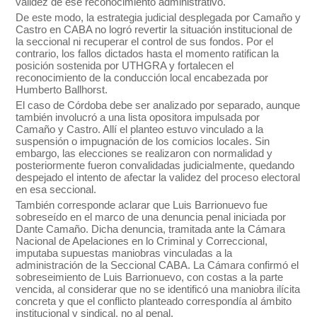
validez de ese reconocimiento administrativo.
De este modo, la estrategia judicial desplegada por Camaño y
Castro en CABA no logró revertir la situación institucional de
la seccional ni recuperar el control de sus fondos. Por el
contrario, los fallos dictados hasta el momento ratifican la
posición sostenida por UTHGRA y fortalecen el
reconocimiento de la conducción local encabezada por
Humberto Ballhorst.
El caso de Córdoba debe ser analizado por separado, aunque
también involucró a una lista opositora impulsada por
Camaño y Castro. Allí el planteo estuvo vinculado a la
suspensión o impugnación de los comicios locales. Sin
embargo, las elecciones se realizaron con normalidad y
posteriormente fueron convalidadas judicialmente, quedando
despejado el intento de afectar la validez del proceso electoral
en esa seccional.
También corresponde aclarar que Luis Barrionuevo fue
sobreseído en el marco de una denuncia penal iniciada por
Dante Camaño. Dicha denuncia, tramitada ante la Cámara
Nacional de Apelaciones en lo Criminal y Correccional,
imputaba supuestas maniobras vinculadas a la
administración de la Seccional CABA. La Cámara confirmó el
sobreseimiento de Luis Barrionuevo, con costas a la parte
vencida, al considerar que no se identificó una maniobra ilícita
concreta y que el conflicto planteado correspondía al ámbito
institucional y sindical, no al penal.