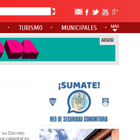
TURISMO
MUNICIPALES
ABRIR
y su Decreto
ra catastral es