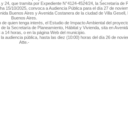
A y 24, que tramita por Expediente N°4124-4524/24, la Secretaría de 
cha 15/10/2025, convoca a Audiencia Pública para el día 27 de novie
venida Buenos Aires y Avenida Costanera de la ciudad de Villa Gesell,
Buenos Aires.
ón de quien tenga interés, el Estudio de Impacto Ambiental del proyecto
s de la Secretaría de Planeamiento, Hábitat y Vivienda, sita en Avenid
8 a 14 horas, o en la página Web del municipio.
e la audiencia pública, hasta las diez (10:00) horas del día 26 de nov
Atte.-