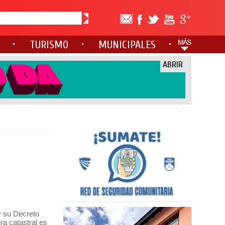
TURISMO
MUNICIPALES
ABRIR
y su Decreto
ra catastral es