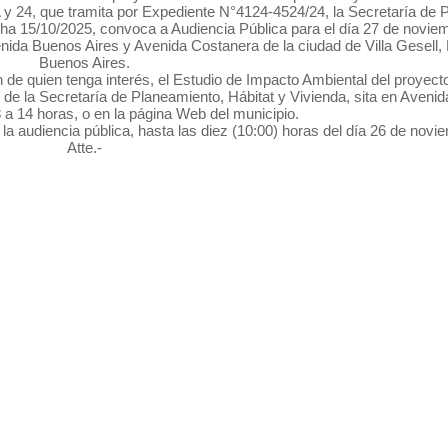
A y 24, que tramita por Expediente N°4124-4524/24, la Secretaría de 
cha 15/10/2025, convoca a Audiencia Pública para el día 27 de novie
venida Buenos Aires y Avenida Costanera de la ciudad de Villa Gesell,
Buenos Aires.
ón de quien tenga interés, el Estudio de Impacto Ambiental del proyecto
s de la Secretaría de Planeamiento, Hábitat y Vivienda, sita en Avenid
8 a 14 horas, o en la página Web del municipio.
e la audiencia pública, hasta las diez (10:00) horas del día 26 de nov
Atte.-