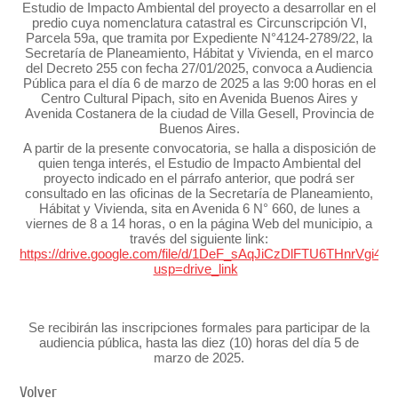
Estudio de Impacto Ambiental del proyecto a desarrollar en el
predio cuya nomenclatura catastral es Circunscripción VI,
Parcela 59a, que tramita por Expediente N°4124-2789/22, la
Secretaría de Planeamiento, Hábitat y Vivienda, en el marco
del Decreto 255 con fecha 27/01/2025, convoca a Audiencia
Pública para el día 6 de marzo de 2025 a las 9:00 horas en el
Centro Cultural Pipach, sito en Avenida Buenos Aires y
Avenida Costanera de la ciudad de Villa Gesell, Provincia de
Buenos Aires.
A partir de la presente convocatoria, se halla a disposición de
quien tenga interés, el Estudio de Impacto Ambiental del
proyecto indicado en el párrafo anterior, que podrá ser
consultado en las oficinas de la Secretaría de Planeamiento,
Hábitat y Vivienda, sita en Avenida 6 N° 660, de lunes a
viernes de 8 a 14 horas, o en la página Web del municipio, a
través del siguiente link:
https://drive.google.com/file/d/1DeF_sAqJiCzDlFTU6THnrVgi41
usp=drive_link
Se recibirán las inscripciones formales para participar de la
audiencia pública, hasta las diez (10) horas del día 5 de
marzo de 2025.
Volver