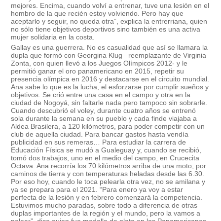
mejores. Encima, cuando volví a entrenar, tuve una lesión en el
hombro de la que recién estoy volviendo. Pero hay que
aceptarlo y seguir, no queda otra”, explica la entrerriana, quien
no sólo tiene objetivos deportivos sino también es una activa
mujer solidaria en la costa.
Gallay es una guerrera. No es casualidad que así se llamara la
dupla que formó con Georgina Klug –reemplazante de Virginia
Zonta, con quien llevó a los Juegos Olímpicos 2012- y le
permitió ganar el oro panamericano en 2015, repetir su
presencia olímpica en 2016 y destacarse en el circuito mundial.
Ana sabe lo que es la lucha, el esforzarse por cumplir sueños y
objetivos. Se crió entre una casa en el campo y otra en la
ciudad de Nogoyá, sin faltarle nada pero tampoco sin sobrarle.
Cuando descubrió el voley, durante cuatro años se entrenó
sola durante la semana en su pueblo y cada finde viajaba a
Aldea Brasilera, a 120 kilómetros, para poder competir con un
club de aquella ciudad. Para bancar gastos hasta vendía
publicidad en sus remeras… Para estudiar la carrera de
Educación Física se mudó a Gualeguay y, cuando se recibió,
tomó dos trabajos, uno en el medio del campo, en Crucecita
Octava. Ana recorría los 70 kilómetros arriba de una moto, por
caminos de tierra y con temperaturas heladas desde las 6.30.
Por eso hoy, cuando le toca pelearla otra vez, no se amilana y
ya se prepara para el 2021. “Para enero ya voy a estar
perfecta de la lesión y en febrero comenzará la competencia.
Estuvimos mucho paradas, sobre todo a diferencia de otras
duplas importantes de la región y el mundo, pero la vamos a