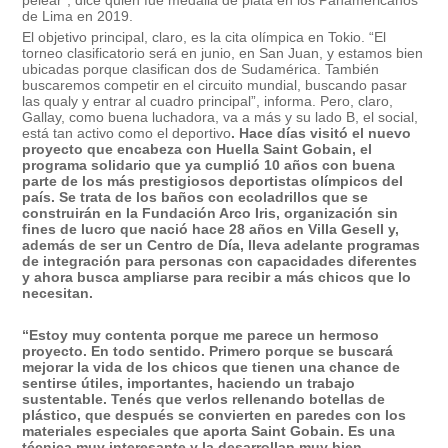
pelear”, dice quien fue medalla de plata en los Panamericanos
de Lima en 2019.
El objetivo principal, claro, es la cita olímpica en Tokio. “El
torneo clasificatorio será en junio, en San Juan, y estamos bien
ubicadas porque clasifican dos de Sudamérica. También
buscaremos competir en el circuito mundial, buscando pasar
las qualy y entrar al cuadro principal”, informa. Pero, claro,
Gallay, como buena luchadora, va a más y su lado B, el social,
está tan activo como el deportivo
. Hace días visitó el nuevo
proyecto que encabeza con Huella Saint Gobain, el
programa solidario que ya cumplió 10 años con buena
parte de los más prestigiosos deportistas olímpicos del
país. Se trata de los baños con ecoladrillos que se
construirán en la Fundación Arco Iris, organización sin
fines de lucro que nació hace 28 años en Villa Gesell y,
además de ser un Centro de Día, lleva adelante programas
de integración para personas con capacidades diferentes
y ahora busca ampliarse para recibir a más chicos que lo
necesitan.
“Estoy muy contenta porque me parece un hermoso
proyecto. En todo sentido. Primero porque se buscará
mejorar la vida de los chicos que tienen una chance de
sentirse útiles, importantes, haciendo un trabajo
sustentable. Tenés que verlos rellenando botellas de
plástico, que después se convierten en paredes con los
materiales especiales que aporta Saint Gobain. Es una
técnica muy interesante y la desarrollan muy bien.