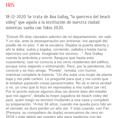
IRIS
18-12-2020
Se trata de Ana Gallay, “la guerrera del beach
vóley” que ayuda a la institución de nuestra ciudad
mientras sueña con Tokio 2020.
“Estuve 85 días clavados adentro de mi departamento, sin salir.
Y un día, ante la desesperación por entrenar, me apropié del
pasillo de mi piso. Y de la escalera. Dejaba la puerta abierta y
ahí le daba: subía y bajaba, corriendo, saltaba y hasta hacía
ejercicios con pelota. Imaginate los vecinos…”. Ana Gallay
cuenta la anécdota y sonríe. Asegura que hasta esta
cuarentena, casi no conocía a los otros residentes del edificio,
porque vivía viajando o entrenando. Pero, por la pandemia, los
conoció y se hizo amiga. “Ponele”, remata, con humor,
mientras completa la historia. “Un día sube una mujer de planta
baja y me pide carbón. Le pregunté para qué y me contó que
le estaban pasando cosas paranormales. No sé si sería verdad
o no, yo creo que lo hizo en represalias a mis ruidos (se ríe).
Por lo pronto estuve algunos días sin dormir bien del miedito
que me agarró”, detalla la mejor jugadora de beach voley del
país, quien luego se terminó mudando a una casa y completó
su preparación. “A mis 34 años, cuando me queda poco hilo en
el carretel, es duro perder un año así. Y más cuando, con Fer
(Pereyra, su compañero de dupla) arrancamos de cero en
2018 y este debía ser nuestro año para medirnos con las