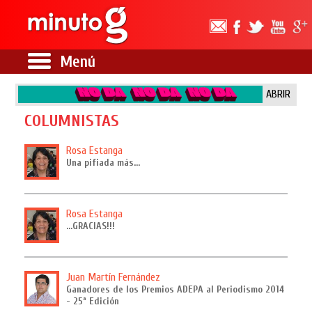
Menú
ABRIR
COLUMNISTAS
Rosa Estanga
Una pifiada más…
Rosa Estanga
…GRACIAS!!!
Juan Martín Fernández
Ganadores de los Premios ADEPA al Periodismo 2014
- 25ª Edición