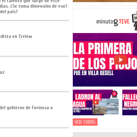
y el talento que surge de este
 días. ¿Se toma dimensión de eso?
del país?
odista en Trelew
luz
 del gobierno de Formosa a
VER TODOS