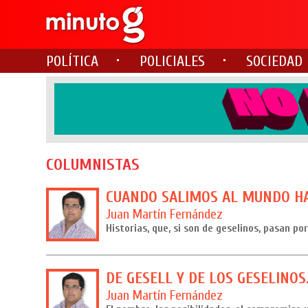
POLÍTICA
POLICIALES
SOCIEDAD
COLUMNISTAS
CUANDO SALIMOS AL MUNDO H
Juan Martín Fernández
Historias, que, si son de geselinos, pasan po
DE GESELL Y DE LOS GESELINOS
Juan Martín Fernández