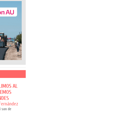
LIMOS AL
CEMOS
NDES
 Fernández
si son de