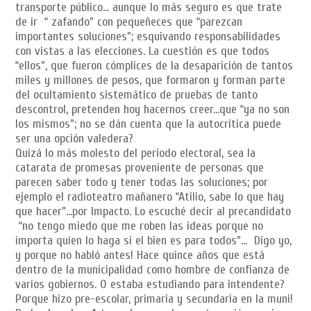
transporte público… aunque lo más seguro es que trate
de ir “ zafando” con pequeñeces que “parezcan
importantes soluciones”; esquivando responsabilidades
con vistas a las elecciones. La cuestión es que todos
“ellos”, que fueron cómplices de la desaparición de tantos
miles y millones de pesos, que formaron y forman parte
del ocultamiento sistemático de pruebas de tanto
descontrol, pretenden hoy hacernos creer…que “ya no son
los mismos”; no se dán cuenta que la autocrítica puede
ser una opción valedera?
Quizá lo más molesto del período electoral, sea la
catarata de promesas proveniente de personas que
parecen saber todo y tener todas las soluciones; por
ejemplo el radioteatro mañanero “Atilio, sabe lo que hay
que hacer”…por Impacto. Lo escuché decir al precandidato
“no tengo miedo que me roben las ideas porque no
importa quien lo haga si el bien es para todos”… Digo yo,
y porque no habló antes! Hace quince años que está
dentro de la municipalidad como hombre de confianza de
varios gobiernos. O estaba estudiando para intendente?
Porque hizo pre-escolar, primaria y secundaria en la muni!