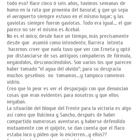
todo eso? Hace cinco ó seis años, tuvimos semanas de
humo en la ruta que provenía del basural; y que yo sepa
el aeropuerto siempre estuvo en el mismo lugar; y las
gaviotas siempre fueron gaviotas. Todo era igual…. el que
parece no ser el mismo es Acebal.
No es el único; desde hace un tiempo, más precisamente
desde que asumió como intendente, Barrera intenta
hacernos creer que nada tuvo que ver con Erneta y optó
por distanciarse de sus antiguos compañeros de fórmula,
negándolos, desconociéndolos. Son varios los que parecen
haber tomado “el agua del olvido”; para su desgracia
muchos geselinos no tomamos….y tampoco comemos
vidrio.
Creo que lo peor es ver el desparpajo con que denuncian
cosas que eran evidentes para nosotros y que ellos
negaban.
La situación del bloque del Frente para la victoria es algo
así como que Dulcinea y Sancho, después de haber
compartido numerosas aventuras y haberse defendido
mutuamente con el quijote, se dan cuenta que el flaco
estaba loco y piden que lo encierren….y ellos??