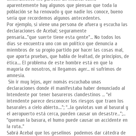
aparentemente hay algunos que piensan que toda la
población se ha renovado y que nadie los conoce, bueno
sería que recordemos algunos antecedentes.
Por ejemplo, si viene una persona de afuera y escucha las
declaraciones de Acebal; seguramente
pensaría…”que suerte tiene esta gente”… No todos los
días se encuentra uno con un político que denuncia a
miembros de su propio partido por hacer las cosas mal,
que aporta pruebas, que habla de lealtad, de principios, de
ética…. El problema de este hombre está en que la
mayoría de nosotros, ni llegamos ayer… ni sufrimos de
amnesia.
Sin ir muy lejos, ayer nomás escuchaba unas
declaraciones donde él manifestaba haber denunciado al
Intendente por tener basureros clandestinos … “el
intendente parece desconocer los riesgos que traen los
basurales a cielo abierto….”; “…la gaviotas van al basural y
el aeropuerto está cerca, pueden causar un desastre…”;…
“queman la basura, el humo puede causar un accidente en
la ruta..”
Sabrá Acebal que los geselinos podemos dar cátedra de