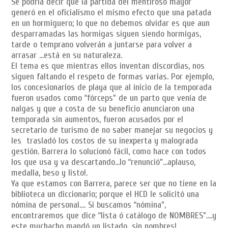
Se podría decir que la partida del mentiroso mayor
generó en el oficialismo el mismo efecto que una patada
en un hormiguero; lo que no debemos olvidar es que aun
desparramadas las hormigas siguen siendo hormigas,
tarde o temprano volverán a juntarse para volver a
arrasar …está en su naturaleza.
El tema es que mientras ellos inventan discordias, nos
siguen faltando el respeto de formas varias. Por ejemplo,
los concesionarios de playa que al inicio de la temporada
fueron usados como “fórceps” de un parto que venía de
nalgas y que a costa de su beneficio anunciaron una
temporada sin aumentos, fueron acusados por el
secretario de turismo de no saber manejar su negocios y
les trasladó los costos de su inexperta y malograda
gestión. Barrera lo solucionó fácil, como hace con todos
los que usa y va descartando…lo “renunció”…aplauso,
medalla, beso y listo!.
Ya que estamos con Barrera, parece ser que no tiene en la
biblioteca un diccionario; porque el HCD le solicitó una
nómina de personal…. Si buscamos “nómina”,
encontraremos que dice “lista ó catálogo de NOMBRES”….y
este muchacho mandó un listado…sin nombres!