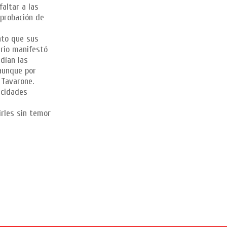
faltar a las
aprobación de
nto que sus
ario manifestó
dían las
 aunque por
 Tavarone.
acidades
irles sin temor