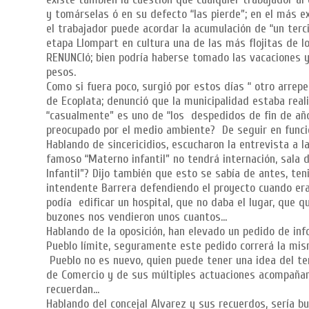
y tomárselas ó en su defecto “las pierde”; en el más e
el trabajador puede acordar la acumulación de “un terc
etapa Llompart en cultura una de las más flojitas de lo
RENUNCIó; bien podría haberse tomado las vacaciones y
pesos.
Como si fuera poco, surgió por estos días “ otro arrep
de Ecoplata; denunció que la municipalidad estaba rea
“casualmente” es uno de “los despedidos de fin de año
preocupado por el medio ambiente? De seguir en funcio
Hablando de sincericidios, escucharon la entrevista a l
famoso “Materno infantil” no tendrá internación, sala 
Infantil”? Dijo también que esto se sabía de antes, ten
intendente Barrera defendiendo el proyecto cuando era
podía edificar un hospital, que no daba el lugar, que 
buzones nos vendieron unos cuantos…
Hablando de la oposición, han elevado un pedido de inf
Pueblo límite, seguramente este pedido correrá la mis
Pueblo no es nuevo, quien puede tener una idea del te
de Comercio y de sus múltiples actuaciones acompañan
recuerdan…
Hablando del concejal Alvarez y sus recuerdos, sería b