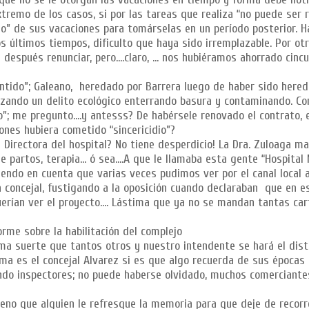
xtremo de los casos, si por las tareas que realiza “no puede ser
io” de sus vacaciones para tomárselas en un período posterior. H
s últimos tiempos, dificulto que haya sido irremplazable. Por otro
 después renunciar, pero….claro, … nos hubiéramos ahorrado cinc
entido”; Galeano, heredado por Barrera luego de haber sido here
lizando un delito ecológico enterrando basura y contaminando. C
”; me pregunto….y antesss? De habérsele renovado el contrato, 
nes hubiera cometido “sincericidio”?
a Directora del hospital? No tiene desperdicio! La Dra. Zuloaga m
de partos, terapia… ó sea….A que le llamaba esta gente “Hospital
iendo en cuenta que varias veces pudimos ver por el canal local 
 concejal, fustigando a la oposición cuando declaraban que en e
querían ver el proyecto…. Lástima que ya no se mandan tantas ca
orme sobre la habilitación del complejo
ma suerte que tantos otros y nuestro intendente se hará el distr
ma es el concejal Alvarez si es que algo recuerda de sus épocas 
do inspectores; no puede haberse olvidado, muchos comerciante
ueno que alguien le refresque la memoria para que deje de recor