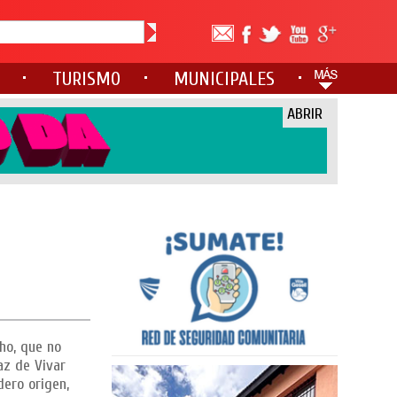
TURISMO
MUNICIPALES
ABRIR
ho, que no
az de Vivar
dero origen,