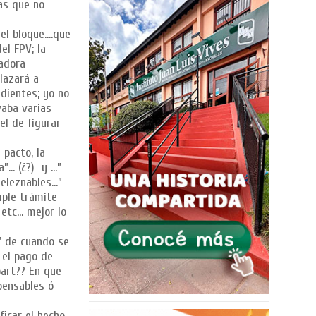
as que no
del bloque….que
el FPV; la
tadora
lazará a
dientes; yo no
vaba varias
el de figurar
 pacto, la
a”… (¿?) y …”
deleznables…”
mple trámite
 etc… mejor lo
” de cuando se
 el pago de
part?? En que
pensables ó
ficar el hecho