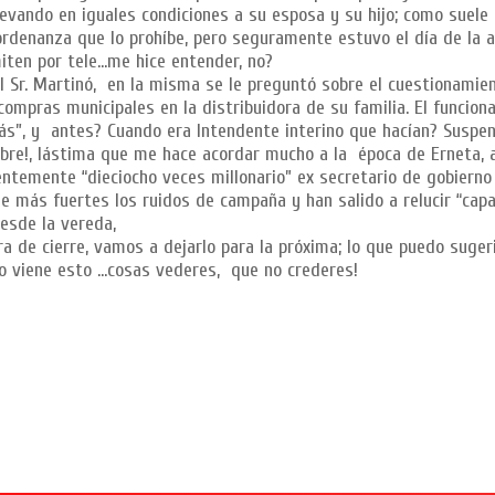
llevando en iguales condiciones a su esposa y su hijo; como suele 
ordenanza que lo prohíbe, pero seguramente estuvo el día de la 
iten por tele…me hice entender, no?
 al Sr. Martinó, en la misma se le preguntó sobre el cuestionamie
compras municipales en la distribuidora de su familia. El funcion
s”, y antes? Cuando era Intendente interino que hacían? Suspen
ombre!, lástima que me hace acordar mucho a la época de Erneta,
temente “dieciocho veces millonario” ex secretario de gobierno
 más fuertes los ruidos de campaña y han salido a relucir “cap
esde la vereda,
de cierre, vamos a dejarlo para la próxima; lo que puedo suger
 viene esto …cosas vederes, que no crederes!