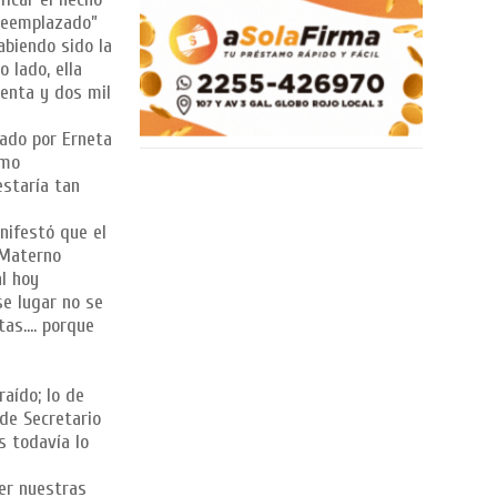
 reemplazado”
abiendo sido la
 lado, ella
uenta y dos mil
dado por Erneta
omo
estaría tan
anifestó que el
 Materno
al hoy
se lugar no se
rtas…. porque
aído; lo de
de Secretario
s todavía lo
rer nuestras