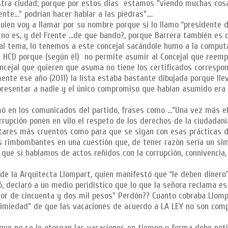
uestra ciudad; porque por estos días estamos ”viendo muchas cos
te…” podrían hacer hablar a las piedras”….
quien voy a llamar por su nombre porque si lo llamo “presidente 
sta no es, y del Frente …de que bando?, porque Barrera también es d
 al tema, lo tenemos a este concejal sacándole humo a la compu
l HCD porque (según él) no permite asumir al Concejal que reemp
ncejal que quieren que asuma no tiene los certificados correspon
ente ese año (2011) la lista estaba bastante dibujada porque lle
resentar a nadie y el único compromiso que habían asumido era 
ó en los comunicados del partido, frases como ...”Una vez más el
rrupción ponen en vilo el respeto de los derechos de la ciudadaní
litares más cruentos como para que se sigan con esas prácticas 
s rimbombantes en una cuestión que, de tener razón sería un si
 que si hablamos de actos reñidos con la corrupción, connivencia,
 de la Arquitecta Llompart, quien manifestó que “le deben dinero
, declaró a un medio peridístico que lo que la señora reclama es
dor de cincuenta y dos mil pesos” Perdón?? Cuanto cobraba Llom
nimiedad” de que las vacaciones de acuerdo a LA LEY no son com
 que no se le otorgan las vacaciones en tiempo y forma debe noti