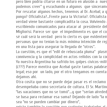
pero bien podría citarse en un futuro en alusión a n
podemos creer” y escuchando a algunos que sinceramen
Por rescatar algunos hechos, tenemos al Dr. Acebal; a 
pongo? Oficialista?...Frente para la Victoria?. Oficiali
verdad viene bastante complicadita la cosa. Volviendo
escribiendo comunicados para atacar al presidente de
Migliorisi. Parece ser que el impedimento es que el co
sé cuál será la verdad pero lo cierto es que evidentem
personas que no tenían la más mínima intención de rep
en una lista para asegurar la llegada de “otros”.
La cuestión, es que el “edil de rebuscada pluma” plasm
connivencia y la complicidad en actos reñidos con la co
Ya nuestra Argentina ha sufrido los golpes cívicos-mi
(¿???) Parece mentira que Acebal gaste tantas palabra
legal; eso por un lado, por el otro tengamos en cuenta
dejamos ahí.
Otra cosita que no se puede dejar pasar es el reclamo
desempeñaba como secretaria de cultura. El Sr. Martinó
“las vacaciones que no se tomó”….y que “serían alrede
se basa para reclamar esa suma? Dejando de lado “la 
sea “no se pueden cambiar por dinero”,
existe también la cuestión que cualquier trabajador al