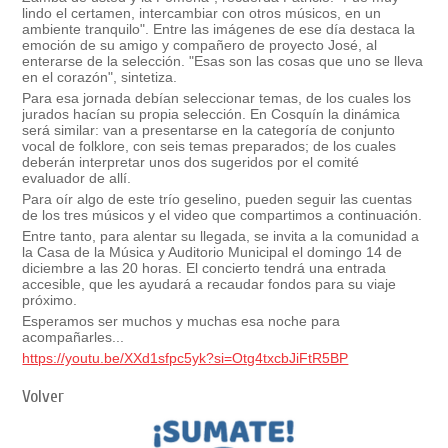
lindo el certamen, intercambiar con otros músicos, en un
ambiente tranquilo". Entre las imágenes de ese día destaca la
emoción de su amigo y compañero de proyecto José, al
enterarse de la selección. "Esas son las cosas que uno se lleva
en el corazón", sintetiza.
Para esa jornada debían seleccionar temas, de los cuales los
jurados hacían su propia selección. En Cosquín la dinámica
será similar: van a presentarse en la categoría de conjunto
vocal de folklore, con seis temas preparados; de los cuales
deberán interpretar unos dos sugeridos por el comité
evaluador de allí.
Para oír algo de este trío geselino, pueden seguir las cuentas
de los tres músicos y el video que compartimos a continuación.
Entre tanto, para alentar su llegada, se invita a la comunidad a
la Casa de la Música y Auditorio Municipal el domingo 14 de
diciembre a las 20 horas. El concierto tendrá una entrada
accesible, que les ayudará a recaudar fondos para su viaje
próximo.
Esperamos ser muchos y muchas esa noche para
acompañarles...
https://youtu.be/XXd1sfpc5yk?si=Otg4txcbJiFtR5BP
Volver