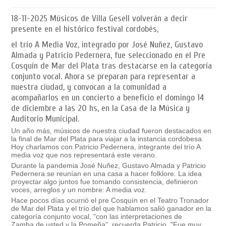
18-11-2025
Músicos de Villa Gesell volverán a decir
presente en el histórico festival cordobés,
el trío A Media Voz, integrado por José Nuñez, Gustavo
Almada y Patricio Pedernera, fue seleccionado en el Pre
Cosquín de Mar del Plata tras destacarse en la categoría
conjunto vocal. Ahora se preparan para representar a
nuestra ciudad, y convocan a la comunidad a
acompañarlos en un concierto a beneficio el domingo 14
de diciembre a las 20 hs, en la Casa de la Música y
Auditorio Municipal.
Un año más, músicos de nuestra ciudad fueron destacados en
la final de Mar del Plata para viajar a la instancia cordobesa.
Hoy charlamos con Patricio Pedernera, integrante del trío A
media voz que nos representará este verano.
Durante la pandemia José Nuñez, Gustavo Almada y Patricio
Pedernera se reunían en una casa a hacer folklore. La idea
proyectar algo juntos fue tomando consistencia, definieron
voces, arreglos y un nombre: A media voz.
Hace pocos días ocurrió el pre Cosquín en el Teatro Tronador
de Mar del Plata y el trío del que hablamos salió ganador en la
categoría conjunto vocal, "con las interpretaciones de
Zamba de usted y la Pomeña", recuerda Patricio. "Fue muy