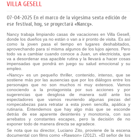
VILLA GESELL
07-04-2025
En el marco de la vigesima sexta edición de
ese festival, hoy, se proyectará «Nancy».
Nancy trabaja limpiando casas de vacaciones en Villa Gesell,
donde los dueños ya no están o van a ir pronto de visita. Es así
como la joven pasa el tiempo en lugares deshabitados,
aprovechando para sí misma algunos de los lujos ajenos. Pero
todo va a cambiar cuando conoce a Juan, un electricista, que
va a desordenar esa apacible rutina y la llevará a hacer cosas
impensadas que pondrá en juego su salud emocional y su
empleo.
«Nancy» es un pequeño thriller, contenido, intenso, que se
sostiene más por las ausencias que por los diálogos entre los
personajes que no son muchos ni muy extensos.
Vamos
conociendo a la protagonista por sus acciones y por
sugerencias que desglosa de manera sutil ante los
espectadores que vamos reuniendo algunas piezas del
rompecabezas para retratar a esta joven sencilla, apática y
rutinaria. Entendemos que hay algo más que se esconde
detrás de ese aparente desinterés y monotonía, con sus
arrebatos y constantes escapes, pero la decisión de no
exponer todo de manera directa se agradece.
Se nota que su director,
Luciano Zito, proviene de la escena
documental
con films como «Rawson» (2012), «El señor de los