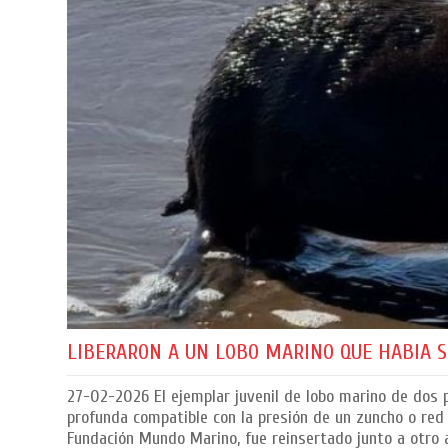
LIBERARON A UN LOBO MARINO QUE HABIA S
27-02-2026
El ejemplar juvenil de lobo marino de dos p
profunda compatible con la presión de un zuncho o red 
Fundación Mundo Marino, fue reinsertado junto a otro 