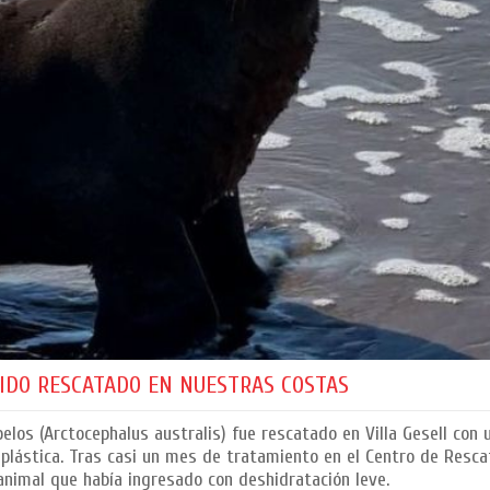
IDO RESCATADO EN NUESTRAS COSTAS
elos (Arctocephalus australis) fue rescatado en Villa Gesell con 
plástica. Tras casi un mes de tratamiento en el Centro de Resca
animal que había ingresado con deshidratación leve.