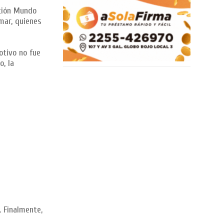
ación Mundo
mar, quienes
otivo no fue
o, la
. Finalmente,