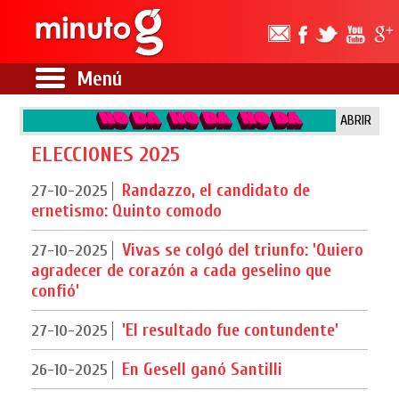
Menú
ABRIR
ELECCIONES 2025
Randazzo, el candidato de
27-10-2025
ernetismo: Quinto comodo
Vivas se colgó del triunfo: 'Quiero
27-10-2025
agradecer de corazón a cada geselino que
confió'
'El resultado fue contundente'
27-10-2025
En Gesell ganó Santilli
26-10-2025