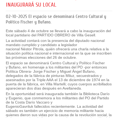
INAUGURARÁ SU LOCAL
02-10-2025
El espacio se denominará Centro Cultural y
Político Fischer y Bufano.
Este sábado 4 de octubre se llevará a cabo la inauguración del
local partidario del
PARTIDO OBRERO
de
Villa Gesell
.
La actividad contará con la presencia del diputado nacional
mandato cumplido y candidato a legislador
nacional
Néstor
Pitrola
, quién ofrecerá una charla relativa a la
situación política nacional e internacional en la que se inscriben
las próximas elecciones del 26 de octubre.
El espacio se denominará
Centro Cultural y Político Fischer
y
Bufano
, en ho
menaje
a
los militantes del PO -por entonces
Política Obrera-
Jorge Fischer
y
Miguel Ángel
Bufano
,
delegados de la fábrica de pinturas
Miluz
, secuestrados y
asesinados por la Triple AAA
el 13 de diciembre de 1974 en la
puerta de la fábrica, en Villa Martelli; cuyos cuerpos acribillados
aparecieran dos días después en Avellaneda.
En la oportunidad será inaugurada también la
Biblioteca Darío
y Eugenio
,
que conmemora a los militantes del PO del Partido
de la Costa
Darío Vaccaro y
Eugenio
Gavriluk
fallecidos
recientemente. La actividad del
sábado es también un ejercicio de memoria militante hacia
quienes dieron sus vidas por la causa de la revolución social, la