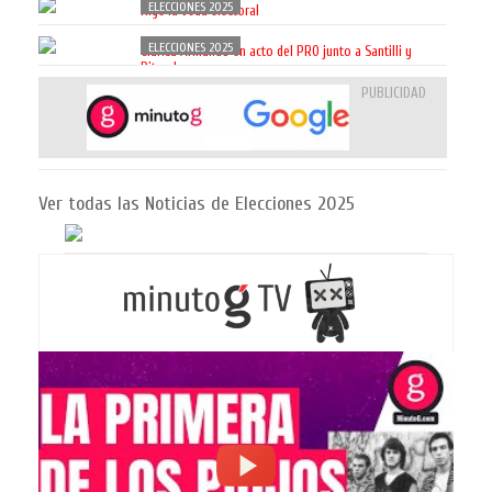
ELECCIONES 2025
Rige la veda electoral
ELECCIONES 2025
Clarisa Armando en acto del PRO junto a Santilli y
Ritondo
PUBLICIDAD
Ver todas las Noticias de Elecciones 2025