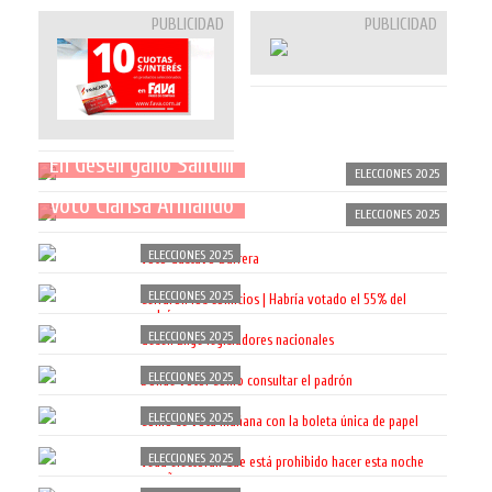
PUBLICIDAD
PUBLICIDAD
En Gesell ganó Santilli
ELECCIONES 2025
Votó Clarisa Armando
ELECCIONES 2025
ELECCIONES 2025
Votó Gustavo Barrera
ELECCIONES 2025
Cerraron los comicios | Habría votado el 55% del
padrón
ELECCIONES 2025
Gesell Elige legisladores nacionales
ELECCIONES 2025
Donde voto: Como consultar el padrón
ELECCIONES 2025
Cómo se vota mañana con la boleta única de papel
ELECCIONES 2025
Veda electoral: Que está prohibido hacer esta noche
y mañana