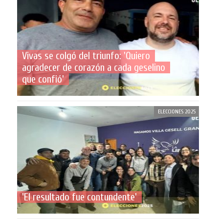
Vivas se colgó del triunfo: 'Quiero
agradecer de corazón a cada geselino
que confió'
ELECCIONES 2025
'El resultado fue contundente'