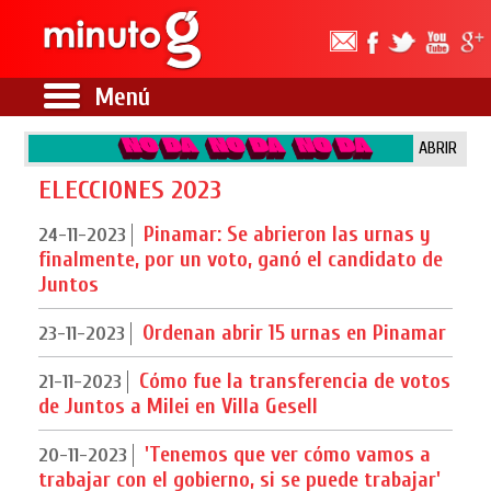
Menú
ABRIR
ELECCIONES 2023
Pinamar: Se abrieron las urnas y
24-11-2023
finalmente, por un voto, ganó el candidato de
Juntos
Ordenan abrir 15 urnas en Pinamar
23-11-2023
Cómo fue la transferencia de votos
21-11-2023
de Juntos a Milei en Villa Gesell
'Tenemos que ver cómo vamos a
20-11-2023
trabajar con el gobierno, si se puede trabajar'