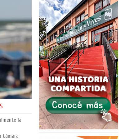
S
almente la
la Cámara