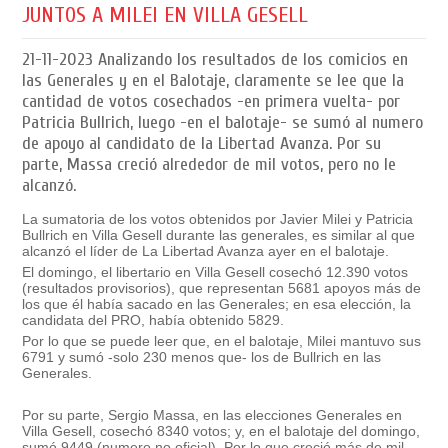
JUNTOS A MILEI EN VILLA GESELL
21-11-2023
Analizando los resultados de los comicios en
las Generales y en el Balotaje, claramente se lee que la
cantidad de votos cosechados -en primera vuelta- por
Patricia Bullrich, luego -en el balotaje- se sumó al numero
de apoyo al candidato de la Libertad Avanza. Por su
parte, Massa creció alrededor de mil votos, pero no le
alcanzó.
La sumatoria de los votos obtenidos por Javier Milei y Patricia
Bullrich en Villa Gesell durante las generales, es similar al que
alcanzó el líder de La Libertad Avanza ayer en el balotaje.
El domingo, el libertario en Villa Gesell cosechó 12.390 votos
(resultados provisorios), que representan 5681 apoyos más de
los que él había sacado en las Generales; en esa elección, la
candidata del PRO, había obtenido 5829.
Por lo que se puede leer que, en el balotaje, Milei mantuvo sus
6791 y sumó -solo 230 menos que- los de Bullrich en las
Generales.
Por su parte, Sergio Massa, en las elecciones Generales en
Villa Gesell, cosechó 8340 votos; y, en el balotaje del domingo,
sumó 9449 (numero no oficial). Por lo que creció más de mil