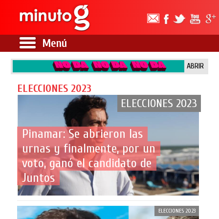
Menú
ABRIR
ELECCIONES 2023
ELECCIONES 2023
Pinamar: Se abrieron las
urnas y finalmente, por un
voto, ganó el candidato de
Juntos
ELECCIONES 2023