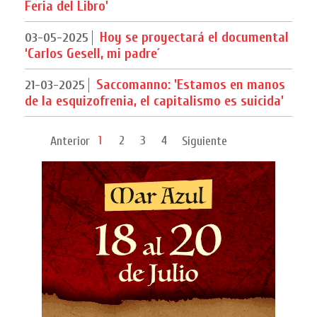
Feria del Libro'
Hoy se proyectará el documental
03-05-2025
‘Carlos Gesell, mi padre´
Saccomanno: 'Estamos en manos
21-03-2025
de la esquizofrenia, el capitalismo es suicida'
1
2
3
4
Anterior
Siguiente