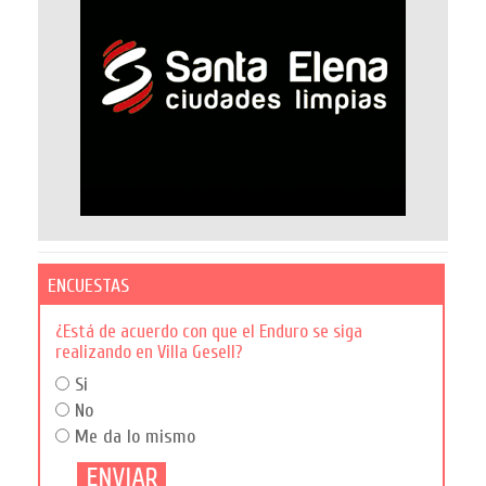
ENCUESTAS
¿Está de acuerdo con que el Enduro se siga
realizando en Villa Gesell?
Si
No
Me da lo mismo