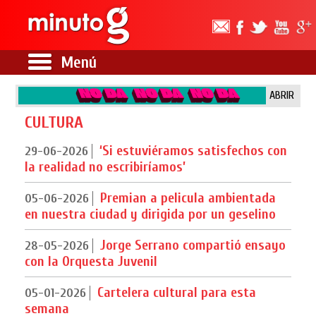
Menú
ABRIR
CULTURA
‘Si estuviéramos satisfechos con
29-06-2026
la realidad no escribiríamos’
Premian a pelicula ambientada
05-06-2026
en nuestra ciudad y dirigida por un geselino
Jorge Serrano compartió ensayo
28-05-2026
con la Orquesta Juvenil
Cartelera cultural para esta
05-01-2026
semana