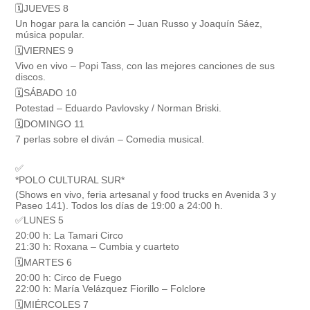
🗓JUEVES 8
Un hogar para la canción – Juan Russo y Joaquín Sáez,
música popular.
🗓VIERNES 9
Vivo en vivo – Popi Tass, con las mejores canciones de sus
discos.
🗓SÁBADO 10
Potestad – Eduardo Pavlovsky / Norman Briski.
🗓DOMINGO 11
7 perlas sobre el diván – Comedia musical.
✅️
*POLO CULTURAL SUR*
(Shows en vivo, feria artesanal y food trucks en Avenida 3 y
Paseo 141). Todos los días de 19:00 a 24:00 h.
✅️LUNES 5
20:00 h: La Tamari Circo
21:30 h: Roxana – Cumbia y cuarteto
🗓MARTES 6
20:00 h: Circo de Fuego
22:00 h: María Velázquez Fiorillo – Folclore
🗓MIÉRCOLES 7