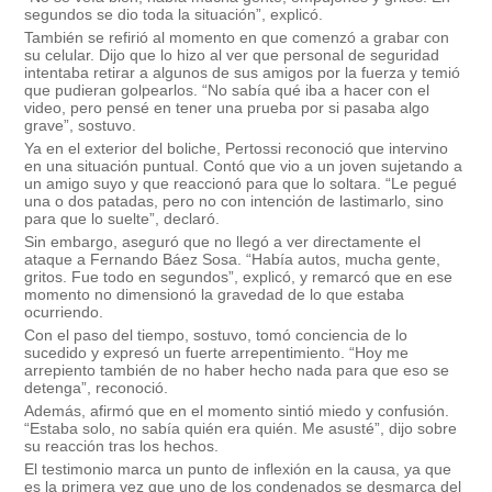
segundos se dio toda la situación”, explicó.
También se refirió al momento en que comenzó a grabar con
su celular. Dijo que lo hizo al ver que personal de seguridad
intentaba retirar a algunos de sus amigos por la fuerza y temió
que pudieran golpearlos.
“No sabía qué iba a hacer con el
video, pero pensé en tener una prueba por si pasaba algo
grave”, sostuvo.
Ya en el exterior del boliche, Pertossi reconoció que intervino
en una situación puntual. Contó que vio a un joven sujetando a
un amigo suyo y que reaccionó para que lo soltara. “Le pegué
una o dos patadas, pero no con intención de lastimarlo, sino
para que lo suelte”, declaró.
Sin embargo, aseguró que no llegó a ver directamente el
ataque a Fernando Báez Sosa. “Había autos, mucha gente,
gritos. Fue todo en segundos”, explicó, y remarcó que en ese
momento no dimensionó la gravedad de lo que estaba
ocurriendo.
Con el paso del tiempo, sostuvo, tomó conciencia de lo
sucedido y expresó un fuerte arrepentimiento.
“Hoy me
arrepiento también de no haber hecho nada para que eso se
detenga”, reconoció.
Además, afirmó que en el momento sintió miedo y confusión.
“Estaba solo, no sabía quién era quién. Me asusté”, dijo sobre
su reacción tras los hechos.
El testimonio marca un punto de inflexión en la causa, ya que
es la primera vez que uno de los condenados se desmarca del