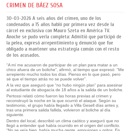
CRIMEN DE BÁEZ SOSA
30-03-2026
A seis años del crimen, uno de los
condenados a 15 años habló por primera vez desde la
cárcel en exclusiva con Mauro Szeta en América TV.
Anoche se pudo verla completa: Admitió que participó de
la pelea, expresó arrepentimiento y denunció que fue
obligado a mantener una estrategia común con el resto
de los acusados.
“A mí me acusaron de participar de un plan para matar a un
chico afuera de un boliche”, afirmó, al tiempo que expresó
: “Me
arrepiento mucho todos los días.
Pienso en lo que pasó, pero
sé que el tiempo atrás no se puede volver”.
A
la vez que aseguró que
“no hubo ningún plan”
para asesinar
al estudiante de abogacía de 18 años a la salida de un boliche.
Pertossi relató cómo fueron las horas previas al crimen y
reconstruyó la noche en la que ocurrió el ataque. Según su
testimonio, el grupo había llegado a Villa Gesell días antes y,
tras una primera salida fallida, volvieron al boliche al día
siguiente.
Dentro del local, describió un clima caótico y aseguró que no
llegó a entender qué había ocurrido en el origen del conflicto.
“No se veía bien, había mucha gente, empujones y gritos. En