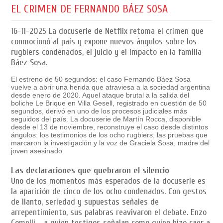
EL CRIMEN DE FERNANDO BÁEZ SOSA
16-11-2025
La docuserie de Netflix retoma el crimen que
conmocionó al país y expone nuevos ángulos sobre los
rugbiers condenados, el juicio y el impacto en la familia
Báez Sosa.
El estreno de 50 segundos: el caso Fernando Báez Sosa
vuelve a abrir una herida que atraviesa a la sociedad argentina
desde enero de 2020. Aquel ataque brutal a la salida del
boliche Le Brique en Villa Gesell, registrado en cuestión de 50
segundos, derivó en uno de los procesos judiciales más
seguidos del país. La docuserie de Martín Rocca, disponible
desde el 13 de noviembre, reconstruye el caso desde distintos
ángulos: los testimonios de los ocho rugbiers, las pruebas que
marcaron la investigación y la voz de Graciela Sosa, madre del
joven asesinado.
Las declaraciones que quebraron el silencio
Uno de los momentos más esperados de la docuserie es
la aparición de cinco de los ocho condenados. Con gestos
de llanto, seriedad y supuestas señales de
arrepentimiento, sus palabras reavivaron el debate. Enzo
Comelli —a quien testigos señalan como quien hizo caer a