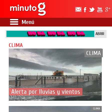
Menú
ABRIR
CLIMA
CLIMA
Alerta por lluvias y vientos
CLIMA