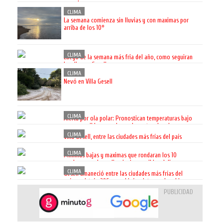
vacaciones
CLIMA
La semana comienza sin lluvias y con maximas por
arriba de los 10°
CLIMA
Luego de la semana más fria del año, como seguiran
los dias en Gesell
CLIMA
Nevó en Villa Gesell
CLIMA
Alerta por ola polar: Pronostican temperaturas bajo
cero y posibles nevadas en la costa y las sierras
CLIMA
Villa Gesell, entre las ciudades más frías del país
CLIMA
Minimas bajas y maximas que rondaran los 10
grados, para despedir a junio y recibir a Julio
CLIMA
Gesell amaneció entre las ciudades más frías del
país: registró -2°C y se ubicó quinta en el ranking
nacional
PUBLICIDAD