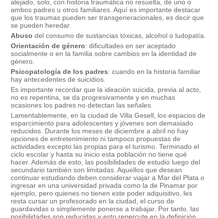
alejado, solo, con historia traumática no resuelta, de uno o
ambos padres u otros familiares. Aquí es importante destacar
que los traumas pueden ser transgeneracionales, es decir que
se pueden heredar.
Abuso
del consumo de sustancias tóxicas, alcohol o ludopatía.
Orientación de género
: dificultades en ser aceptado
socialmente o en la familia sobre cambios en la identidad de
género.
Psicopatología de los padres
: cuando en la historia familiar
hay antecedentes de suicidios.
Es importante recordar que la ideación suicida, previa al acto,
no es repentina, se da progresivamente y en muchas
ocasiones los padres no detectan las señales.
Lamentablemente, en la ciudad de Villa Gesell, los espacios de
esparcimiento para adolescentes y jóvenes son demasiado
reducidos. Durante los meses de diciembre a abril no hay
opciones de entretenimiento ni tampoco propuestas de
actividades excepto las propias para el turismo. Terminado el
ciclo escolar y hasta su inicio esta población no tiene qué
hacer. Además de esto, las posibilidades de estudio luego del
secundario también son limitadas. Aquellos que desean
continuar estudiando deben considerar viajar a Mar del Plata o
ingresar en una universidad privada como la de Pinamar por
ejemplo, pero quienes no tienen este poder adquisitivo, les
resta cursar un profesorado en la ciudad, el curso de
guardavidas o simplemente ponerse a trabajar. Por tanto, las
posibilidades son reducidas y esto repercute en la definición