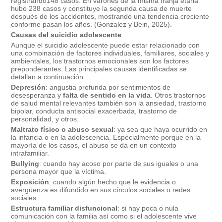
registrando148 casos. En varones de la misma franja etaria
hubo 238 casos y constituye la segunda causa de muerte
después de los accidentes, mostrando una tendencia creciente
conforme pasan los años. (Gonzalez y Bein, 2025).
Causas del suicidio adolescente
Aunque el suicidio adolescente puede estar relacionado con
una combinación de factores individuales, familiares, sociales y
ambientales, los trastornos emocionales son los factores
preponderantes. Las principales causas identificadas se
detallan a continuación:
Depresión
: angustia profunda por sentimientos de
desesperanza y
falta de sentido en la vida
. Otros trastornos
de salud mental relevantes también son la ansiedad, trastorno
bipolar, conducta antisocial exacerbada, trastorno de
personalidad, y otros.
Maltrato físico o abuso sexual
: ya sea que haya ocurrido en
la infancia o en la adolescencia. Especialmente porque en la
mayoría de los casos, el abuso se da en un contexto
intrafamiliar.
Bullying
: cuando hay acoso por parte de sus iguales o una
persona mayor que la víctima.
Exposición
: cuando algún hecho que le evidencia o
avergüenza es difundido en sus círculos sociales o redes
sociales.
Estructura familiar disfuncional
: si hay poca o nula
comunicación con la familia así como si el adolescente vive