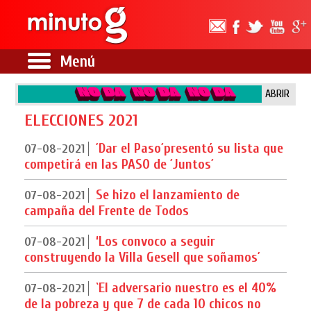
Menú
ABRIR
ELECCIONES 2021
´Dar el Paso´presentó su lista que
07-08-2021
competirá en las PASO de ´Juntos´
Se hizo el lanzamiento de
07-08-2021
campaña del Frente de Todos
‘Los convoco a seguir
07-08-2021
construyendo la Villa Gesell que soñamos´
`El adversario nuestro es el 40%
07-08-2021
de la pobreza y que 7 de cada 10 chicos no