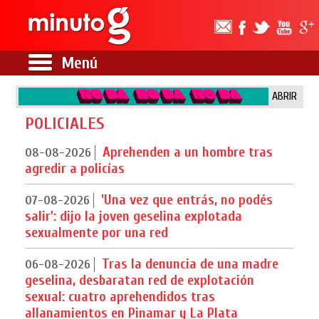
Menú
ABRIR
POLICIALES
Aprehenden a un hombre tras
08-08-2026
agredir a policías
'Una vez que entrás, no podés
07-08-2026
salir': dijo la joven geselina explotada
sexualmente por una red
Tras la denuncia de una madre
06-08-2026
geselina, desbaratan red de explotación
sexual: cuatro aprehendidos tras
allanamientos en Pinamar y La Plata