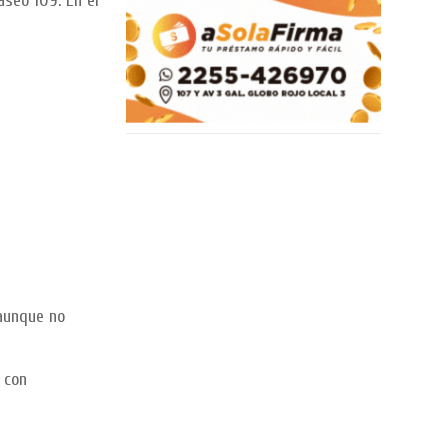
aseo 109. En el
 aunque no
 con