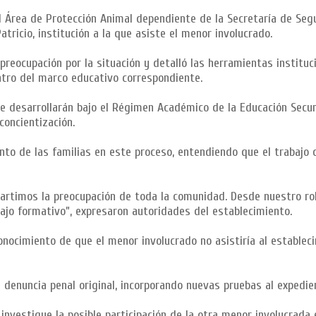
el Área de Protección Animal dependiente de la Secretaría de Seg
ricio, institución a la que asiste el menor involucrado.
preocupación por la situación y detalló las herramientas instituc
tro del marco educativo correspondiente.
se desarrollarán bajo el Régimen Académico de la Educación Secun
oncientización.
o de las familias en este proceso, entendiendo que el trabajo 
artimos la preocupación de toda la comunidad. Desde nuestro ro
ajo formativo”, expresaron autoridades del establecimiento.
onocimiento de que el menor involucrado no asistiría al establec
a denuncia penal original, incorporando nuevas pruebas al expedien
nvestigue la posible participación de la otra menor involucrada 