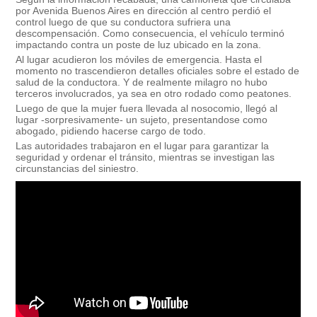
por Avenida Buenos Aires en dirección al centro perdió el
control luego de que su conductora sufriera una
descompensación. Como consecuencia, el vehículo terminó
impactando contra un poste de luz ubicado en la zona.
Al lugar acudieron los móviles de emergencia. Hasta el
momento no trascendieron detalles oficiales sobre el estado de
salud de la conductora. Y de realmente milagro no hubo
terceros involucrados, ya sea en otro rodado como peatones.
Luego de que la mujer fuera llevada al nosocomio, llegó al
lugar -sorpresivamente- un sujeto, presentandose como
abogado, pidiendo hacerse cargo de todo.
Las autoridades trabajaron en el lugar para garantizar la
seguridad y ordenar el tránsito, mientras se investigan las
circunstancias del siniestro.