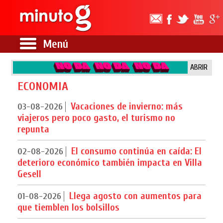
Menú
ABRIR
ECONOMIA
Vacaciones de invierno: más
03-08-2026
viajeros pero poco gasto, el turismo no
repunta
El consumo continúa en caída: El
02-08-2026
deterioro económico también impacta en Villa
Gesell
Llega agosto con aumentos para
01-08-2026
que tiemblen los bolsillos