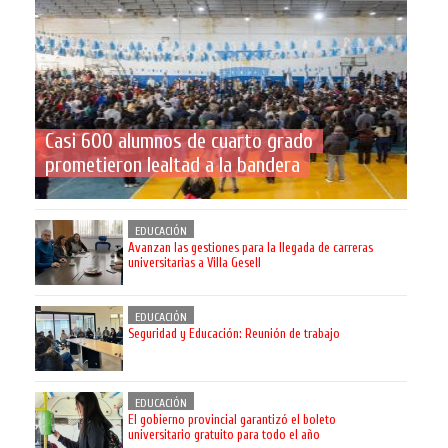
Casi 600 alumnos de cuarto grado
prometieron lealtad a la bandera
EDUCACIÓN
Avanzan las gestiones para la llegada de carreras
universitarias a Villa Gesell
EDUCACIÓN
Seguridad y Educación: Reunión de trabajo
EDUCACIÓN
El gobierno provincial garantizó el boleto
universitario gratuito para todo el año